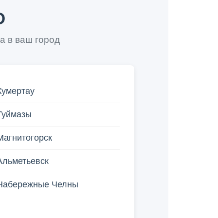
О
а в ваш город
Кумертау
Туймазы
Магнитогорск
Альметьевск
Набережные Челны