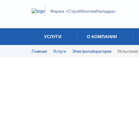
Фирма «СтройМонтажНаладка»
УСЛУГИ
О КОМПАНИИ
Главная
Услуги
Электролаборатория
Испытания
Испытание устройств м
Системы молниезащиты — это комплексные 
токоотводы и заземлители для безопасного о
от поражений. Согласно нормативам (ПТЭЭП,
грозовым сезоном обязательны.
Электролаборатория ООО «Фирма «СтройМонт
молниеотводов, их связей с токоотводами и 
состояния молниезащиты.