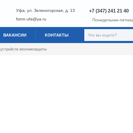
Уфа
,
ул. Зеленогорская, д. 13
+7 (347) 241 21 40
fsmn-ufa@ya.ru
Понедельник-пятниц
ВАКАНСИИ
КОНТАКТЫ
 устройств молниезащиты
олниезащиты
технические решения, включающие молниеотводы,
твода молнии в землю, обеспечивая защиту зданий и людей
 п.2.8.5), ежегодные проверки молниезащиты перед
ажНаладка» предлагает услуги испытаний: проверку
заземлителями. Итогом работы становится протокол