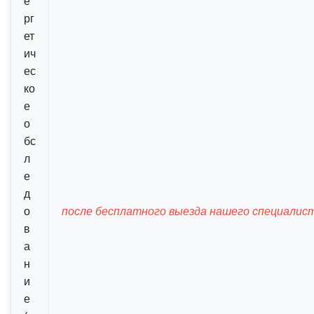
е
рг
ет
ич
ес
ко
е
о
бс
л
е
д
о
после бесплатного выезда нашего специалис
в
а
н
и
е