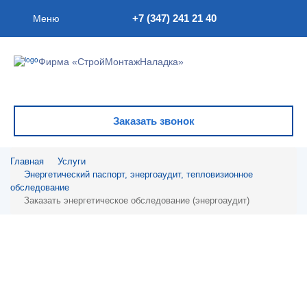
+7 (347) 241 21 40
Меню
Фирма «СтройМонтажНаладка»
Заказать звонок
Главная
Услуги
Энергетический паспорт, энергоаудит, тепловизионное
обследование
Заказать энергетическое обследование (энергоаудит)
Энергоаудит в Уфе
OOO «Фирма «СтройМонтажНаладка» предлагает