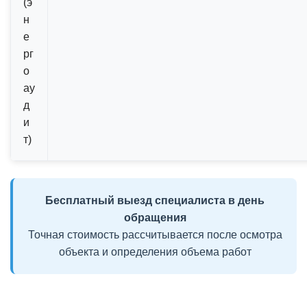
(э
н
е
рг
о
ау
д
и
т)
Бесплатный выезд специалиста в день
обращения
Точная стоимость рассчитывается после осмотра
объекта и определения объема работ