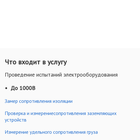
энергосбережению, выполнение которых позволит
снизить расходы. А нормативно-правовой состоит в
выполнении требований Федерального закона N 261.
Результатом энергетического обследования является
энергетический паспорт.
Что входит в услугу
Проведение испытаний электрооборудования
До 1000В
Замер сопротивления изоляции
Проверка и измерениесопротивления заземляющих
устройств
Измерение удельного сопротивления груза