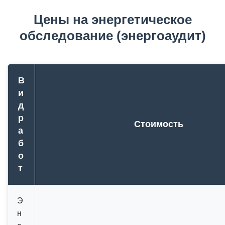
Цены на энергетическое
обследование (энергоаудит)
В
и
д
р
Стоимость
а
б
о
т
Э
н