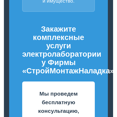
и имущество.
Закажите
комплексные
услуги
электролаборатории
у Фирмы
«СтройМонтажНаладка»
Мы проведем
бесплатную
консультацию,